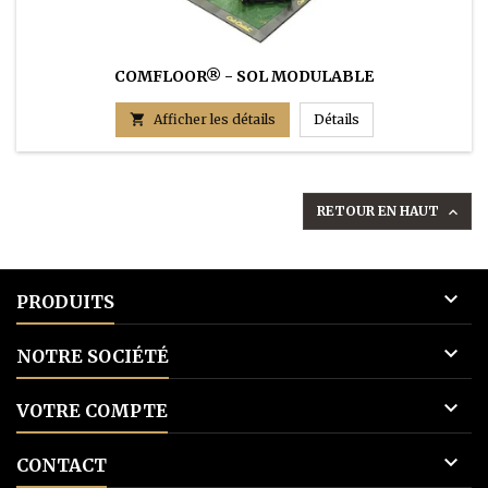
COMFLOOR® - SOL MODULABLE
COMFLOOR® - SO

Afficher les détails
Détails
RETOUR EN HAUT


PRODUITS

NOTRE SOCIÉTÉ

VOTRE COMPTE

CONTACT