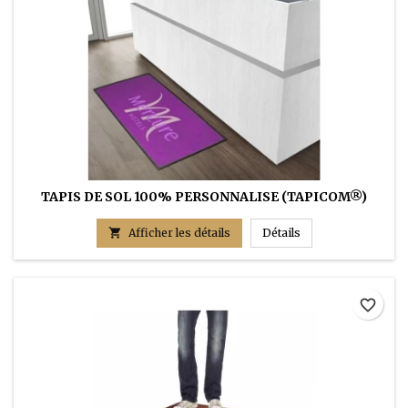
TAPIS DE SOL 100% PERSONNALISE (TAPICOM®)
TAPIS DE SOL 100

Afficher les détails
Détails
favorite_border