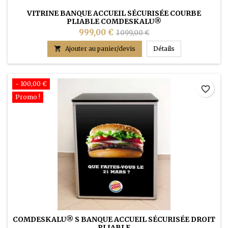
VITRINE BANQUE ACCUEIL SÉCURISÉE COURBE
PLIABLE COMDESKALU®
999,00 €
1 099,00 €
VITRINE Banque

Ajouter au panier/devis
Détails
- 100,00 €
favorite_border
Promo !
COMDESKALU® S BANQUE ACCUEIL SÉCURISÉE DROIT
PLIABLE