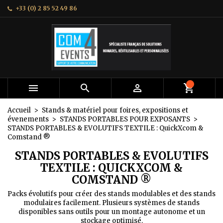
+33 (0) 2 85 52 49 86
×
×
×
×
Mes listes
((modalTitle))
Créer une liste d'envies
Connexion
add_circle_outline
Créer une nouvelle liste
((confirmMessage))
Vous devez être connecté pour ajouter des produits
Nom de la liste d'envies
à votre liste d'envies.
((cancelText))
((modalDeleteText))
Annuler
Connexion



Annuler
Créer une liste d'envies
Accueil
Stands & matériel pour foires, expositions et
évenements
STANDS PORTABLES POUR EXPOSANTS
STANDS PORTABLES & EVOLUTIFS TEXTILE : QuickXcom &
Comstand ®
STANDS PORTABLES & EVOLUTIFS
TEXTILE : QUICKXCOM &
COMSTAND ®
Packs évolutifs pour créer des stands modulables et des stands
modulaires facilement. Plusieurs systèmes de stands
disponibles sans outils pour un montage autonome et un
stockage optimisé.