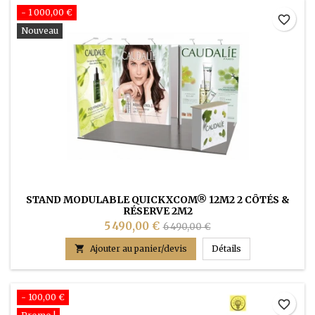
- 1 000,00 €
favorite_border
Nouveau
STAND MODULABLE QUICKXCOM® 12M2 2 CÔTÉS &
RÉSERVE 2M2
5 490,00 €
6 490,00 €
Stand Modulable

Ajouter au panier/devis
Détails
- 100,00 €
favorite_border