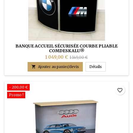
BANQUE ACCUEIL SÉCURISÉE COURBE PLIABLE
COMDESKALU®
1 049,00 €
1 149,00 €
Banque Accueil

Ajouter au panier/devis
Détails
- 200,00 €
favorite_border
Promo !