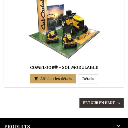
COMFLOOR® - SOL MODULABLE
COMFLOOR® - SO

Afficher les détails
Détails
RETOUR EN HAUT


PRODUITS