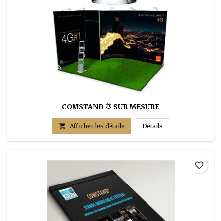
COMSTAND ® SUR MESURE
COMSTAND ® sur 

Afficher les détails
Détails
favorite_border