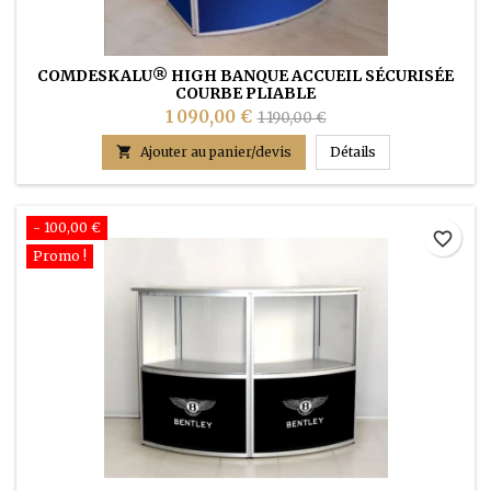
COMDESKALU® HIGH BANQUE ACCUEIL SÉCURISÉE
COURBE PLIABLE
1 090,00 €
1 190,00 €
COMDESKALU® Hi

Ajouter au panier/devis
Détails
- 100,00 €
favorite_border
Promo !