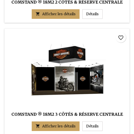
COMSTAND ® 18M2 2 CÔTÉS & RÉSERVE CENTRALE
COMSTAND ® 18m2 2

Afficher les détails
Détails
favorite_border
COMSTAND ® 18M2 3 CÔTÉS & RÉSERVE CENTRALE
COMSTAND ® 18m2 3

Afficher les détails
Détails