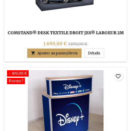
COMSTAND® DESK TEXTILE DROIT JES® LARGEUR 2M
1 690,00 €
1 890,00 €
COMSTAND® DESK

Ajouter au panier/devis
Détails
- 100,00 €
favorite_border
Promo !