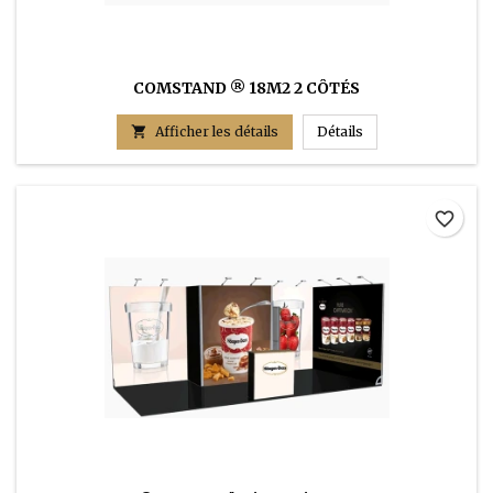
COMSTAND ® 18M2 2 CÔTÉS
COMSTAND ® 18m2 

Afficher les détails
Détails
favorite_border