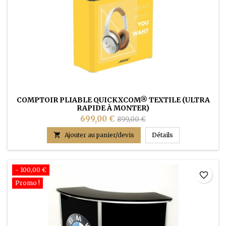
COMPTOIR PLIABLE QUICKXCOM® TEXTILE (ULTRA
RAPIDE À MONTER)
699,00 €
899,00 €
COMPTOIR PLIABL

Ajouter au panier/devis
Détails
- 100,00 €
favorite_border
Promo !