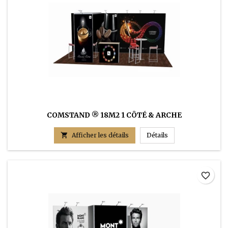
COMSTAND ® 18M2 1 CÔTÉ & ARCHE
COMSTAND ® 18m2 1

Afficher les détails
Détails
favorite_border