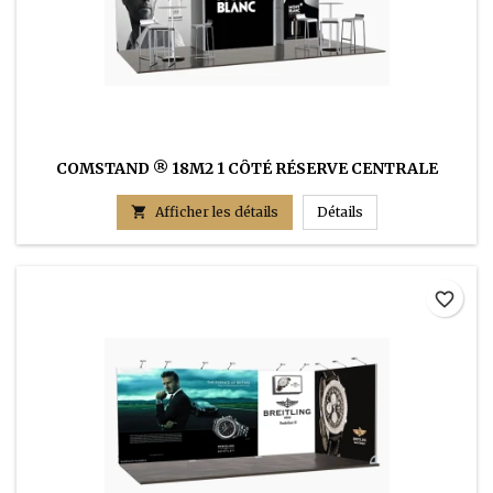
COMSTAND ® 18M2 1 CÔTÉ RÉSERVE CENTRALE
COMSTAND ® 18m2 1

Afficher les détails
Détails
favorite_border