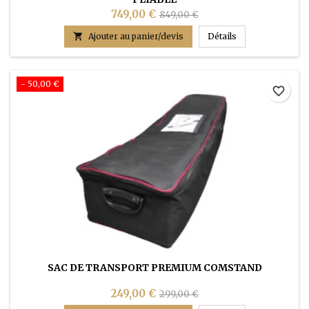
749,00 €
849,00 €
COMDESKALU® S B

Ajouter au panier/devis
Détails
- 50,00 €
favorite_border
SAC DE TRANSPORT PREMIUM COMSTAND
249,00 €
299,00 €