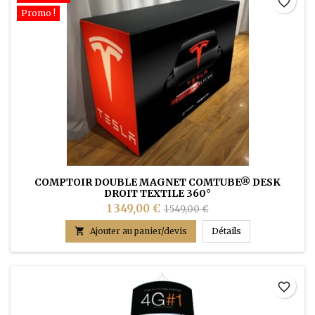
favorite_border
Promo !
COMPTOIR DOUBLE MAGNET COMTUBE® DESK
DROIT TEXTILE 360°
1 349,00 €
1 549,00 €
COMPTOIR DOUB

Ajouter au panier/devis
Détails
favorite_border