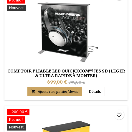
Promo !
Nouveau
COMPTOIR PLIABLE LED QUICKXCOM® JES SD (LÉGER
& ULTRA RAPIDE À MONTER)
699,00 €
799,00 €
COMPTOIR PLIABL

Ajouter au panier/devis
Détails
- 200,00 €
favorite_border
Promo !
Nouveau