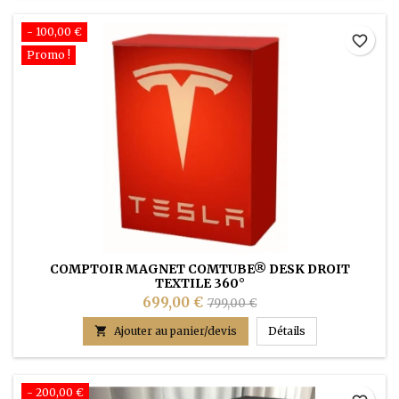
- 100,00 €
favorite_border
Promo !
COMPTOIR MAGNET COMTUBE® DESK DROIT
TEXTILE 360°
699,00 €
799,00 €
COMPTOIR MAGN

Ajouter au panier/devis
Détails
- 200,00 €