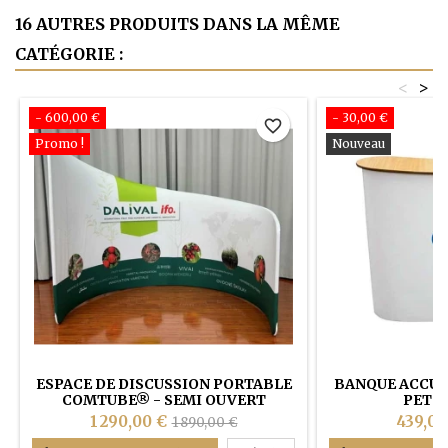
16 AUTRES PRODUITS DANS LA MÊME
CATÉGORIE :
<
>
- 600,00 €
- 30,00 €
favorite_border
Promo !
Nouveau
ESPACE DE DISCUSSION PORTABLE
BANQUE ACCUE
COMTUBE® - SEMI OUVERT
PET E
1 290,00 €
439,00
1 890,00 €