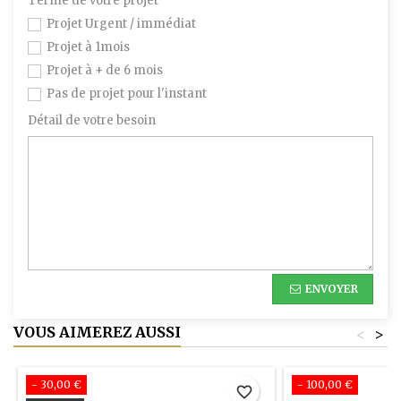
Terme de votre projet
Projet Urgent / immédiat
Projet à 1mois
Projet à + de 6 mois
Pas de projet pour l'instant
Détail de votre besoin
ENVOYER
VOUS AIMEREZ AUSSI
<
>
- 30,00 €
- 100,00 €
favorite_border