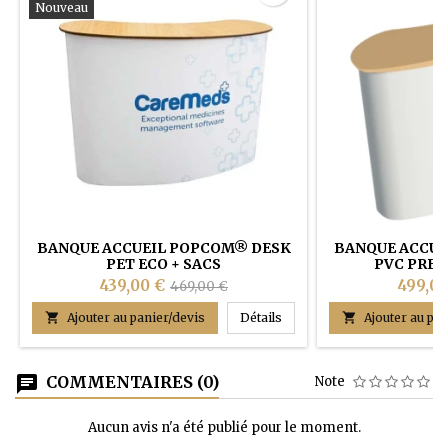
Nouveau
BANQUE ACCUEIL POPCOM® DESK
BANQUE ACCUE
PET ECO + SACS
PVC PREM
439,00 €
499,00
469,00 €
BANQUE ACCUEIL POPCOM®

Ajouter au panier/devis
Détails

Ajouter au pan
COMMENTAIRES (0)
Note
Aucun avis n'a été publié pour le moment.