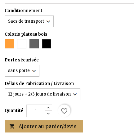
Conditionnement
Coloris plateau bois
CHENE
Blanc
Gris
Noir
/
F
HETRE
SELON
Porte sécurisée
MODELE
Délais de Fabrication / Livraison
favorite_border
Quantité
Ajouter au panier/devis
