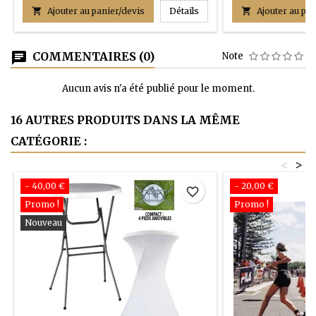
Chaises pliantes CLIKLIGHT

Ajouter au panier/devis
Détails

Ajouter au pan
COMMENTAIRES (0)
Note
Aucun avis n'a été publié pour le moment.
16 AUTRES PRODUITS DANS LA MÊME
CATÉGORIE :
<
>
- 40,00 €
- 20,00 €
favorite_border
Promo !
Promo !
Nouveau