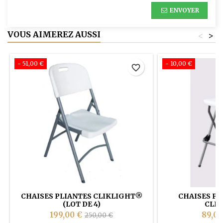
ENVOYER
VOUS AIMEREZ AUSSI
<
>
- 51,00 €
- 10,00 €
favorite_border
CHAISES PLIANTES CLIKLIGHT®
CHAISES PL
(LOT DE 4)
CLI
199,00 €
89,00
250,00 €