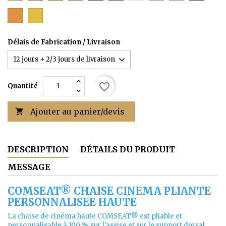
(transparent)
(CHENE)
(TECK)
(EBENE)
(ACAJOU)
Orange
Jaune
Délais de Fabrication / Livraison
favorite_border
Quantité
Ajouter au panier/devis

DESCRIPTION
DÉTAILS DU PRODUIT
MESSAGE
COMSEAT® CHAISE CINEMA PLIANTE
PERSONNALISEE HAUTE
La chaise de cinéma haute COMSEAT® est pliable et
personnalisable à 100 % sur l'assise et sur le support dorsal.