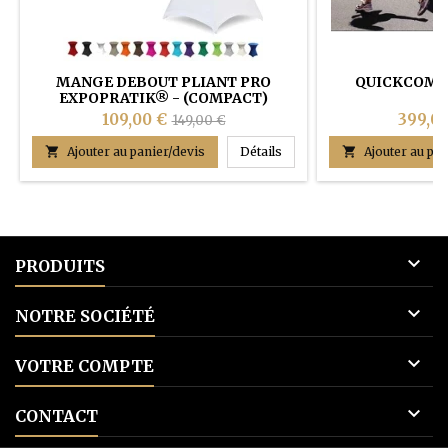
MANGE DEBOUT PLIANT PRO
QUICKCOM® 
EXPOPRATIK® - (COMPACT)
109,00 €
399,00
149,00 €
Mange debout pliant PRO 

Ajouter au panier/devis
Détails

Ajouter au pan

PRODUITS

NOTRE SOCIÉTÉ

VOTRE COMPTE

CONTACT