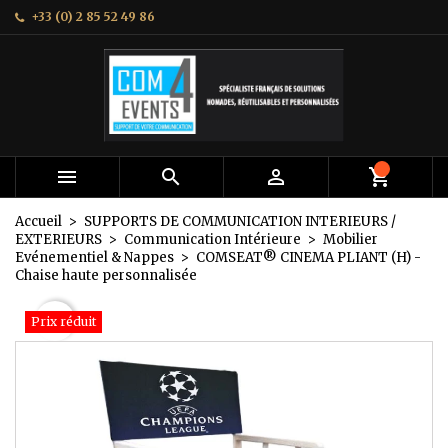
+33 (0) 2 85 52 49 86
×
×
×
Mes listes
Créer une liste d'envies
Connexion
add_circle_outline
Créer une nouvelle liste
Vous devez être connecté pour ajouter des produits
Nom de la liste d'envies
à votre liste d'envies.
Annuler
Connexion



Annuler
Créer une liste d'envies
Accueil
SUPPORTS DE COMMUNICATION INTERIEURS /
EXTERIEURS
Communication Intérieure
Mobilier
Evénementiel & Nappes
COMSEAT® CINEMA PLIANT (H) -
Chaise haute personnalisée
favorite_border
Prix réduit