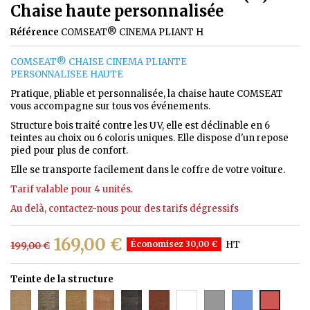
Chaise haute personnalisée
Référence
COMSEAT® CINEMA PLIANT H
COMSEAT® CHAISE CINEMA PLIANTE
PERSONNALISEE HAUTE
Pratique, pliable et personnalisée, la chaise haute COMSEAT
vous accompagne sur tous vos événements.
Structure bois traité contre les UV, elle est déclinable en 6
teintes au choix ou 6 coloris uniques. Elle dispose d'un repose
pied pour plus de confort.
Elle se transporte facilement dans le coffre de votre voiture.
Tarif valable pour 4 unités.
Au delà, contactez-nous pour des tarifs dégressifs
169,00 €
Économisez 30,00 €
HT
199,00 €
Teinte de la structure
Teinte
Teinte
Teinte
Teinte
Teinte
Teinte
BLANC
Gris
Bleu
Rouge
2
3
4
5
6
1