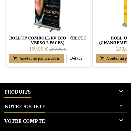
ROLL UP COMROLL RV ECO - (RECTO
ROLL-UP
VERSO 2 FACES)
(CHANGEMENT 
RA
159,00 €
239,00
209,00 €
ROLL UP COMROLL RV ECO - 

Ajouter au panier/devis
Détails

Ajouter au pan

PRODUITS

NOTRE SOCIÉTÉ

VOTRE COMPTE