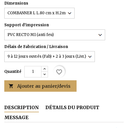
Dimensions
Support d'impression
Délais de Fabrication / Livraison
favorite_border
Quantité
Ajouter au panier/devis

DESCRIPTION
DÉTAILS DU PRODUIT
MESSAGE