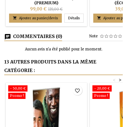
(PREMIUM)
(ÉCO
99,00 €
39,00
119,00 €
COMBANNER L Télescopiqu

Ajouter au panier/devis
Détails

Ajouter au pan
COMMENTAIRES (0)
Note
Aucun avis n'a été publié pour le moment.
13 AUTRES PRODUITS DANS LA MÊME
CATÉGORIE :
<
>
- 50,00 €
- 20,00 €
favorite_border
Promo !
Promo !