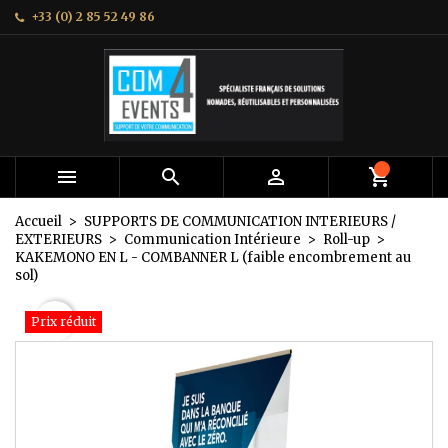
+33 (0) 2 85 52 49 86
×
×
×
Mes listes
Créer une liste d'envies
Connexion
add_circle_outline
Créer une nouvelle liste
Vous devez être connecté pour ajouter des produits
Nom de la liste d'envies
à votre liste d'envies.
Annuler
Connexion



Annuler
Créer une liste d'envies
Accueil
SUPPORTS DE COMMUNICATION INTERIEURS /
EXTERIEURS
Communication Intérieure
Roll-up
KAKEMONO EN L - COMBANNER L (faible encombrement au
sol)
favorite_border
Prix réduit