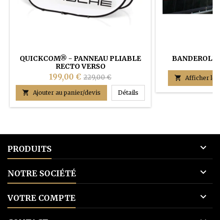
QUICKCOM® - PANNEAU PLIABLE
BANDEROLE 
RECTO VERSO
(
199,00 €
229,00 €

Afficher les
QUICKCOM® - panneau pliab

Ajouter au panier/devis
Détails

PRODUITS

NOTRE SOCIÉTÉ

VOTRE COMPTE