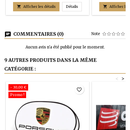
ADHESIF SPECIAL SOL

Afficher les détails
Détails

Afficher les
COMMENTAIRES (0)
Note
Aucun avis n'a été publié pour le moment.
9 AUTRES PRODUITS DANS LA MÊME
CATÉGORIE :
<
>
- 30,00 €
favorite_border
Promo !