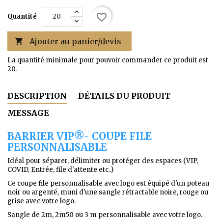
favorite_border
Quantité
Ajouter au panier/devis

La quantité minimale pour pouvoir commander ce produit est
20.
DESCRIPTION
DÉTAILS DU PRODUIT
MESSAGE
BARRIER VIP®- COUPE FILE
PERSONNALISABLE
Idéal pour séparer, délimiter ou protéger des espaces (VIP,
COVID, Entrée, file d'attente etc..)
Ce coupe file personnalisable avec logo est équipé d'un poteau
noir ou argenté, muni d'une sangle rétractable noire, rouge ou
grise avec votre logo.
Sangle de 2m, 2m50 ou 3 m personnalisable avec votre logo.