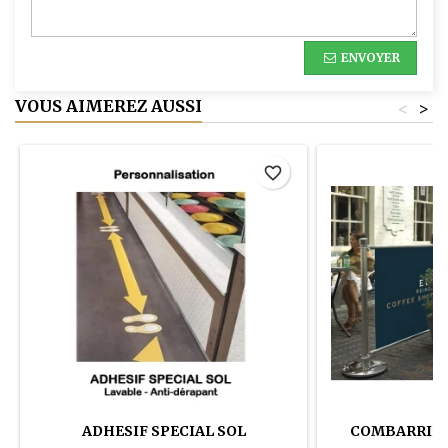
ENVOYER
VOUS AIMEREZ AUSSI
<
>
favorite_border
ADHESIF SPECIAL SOL
COMBARRIER