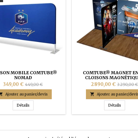
ISON MOBILE COMTUBE®
COMTUBE® MAGNET EN 
NOMAD
CLOISONS MAGNÉTIQU
349,00 €
2 890,00 €
449,00 €
3 290,00 €

Ajouter au panier/devis

Ajouter au panier/devi
C LOGO
CLOISON MOBILE COMTUBE® NOMAD
COMTUBE
Détails
Détails