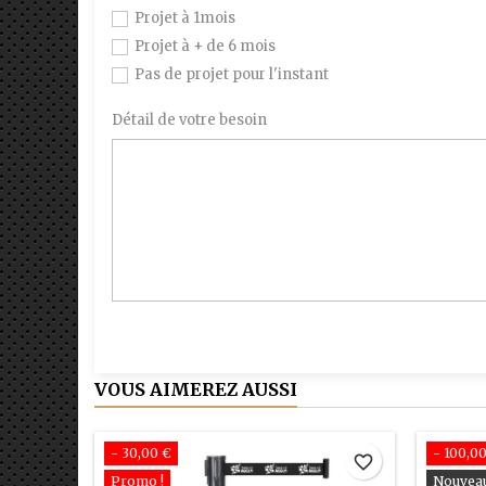
Projet à 1mois
Projet à + de 6 mois
Pas de projet pour l'instant
Détail de votre besoin
VOUS AIMEREZ AUSSI
- 30,00 €
- 100,0
favorite_border
Promo !
Nouvea