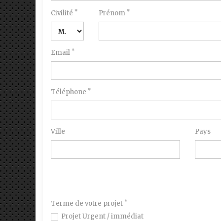
*
*
Civilité
Prénom
*
Email
*
Téléphone
Ville
Pays
*
Terme de votre projet
Projet Urgent / immédiat