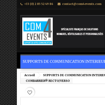
+33 (0) 2 85 52 49 86
contact@com4events.com
M
C
C
add_circle_outline
Vo
No
d'e
SUPPORTS DE COMMUNICATION INTERIEUR
Accueil
SUPPORTS DE COMMUNICATION INTERIEU
COMBARRIER® RECTO/VERSO
favorite_border