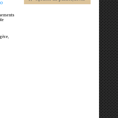
TO
énements
ble
égère,