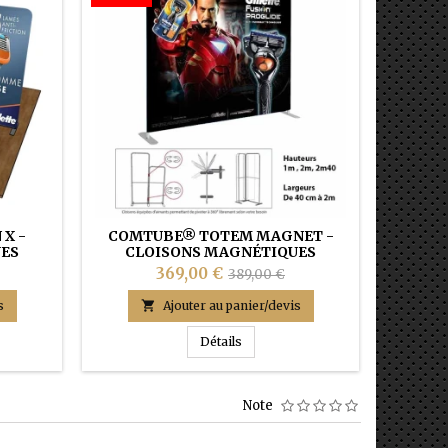
X -
COMTUBE® TOTEM MAGNET -
PANO
ES
CLOISONS MAGNÉTIQUES
369,00 €
389,00 €

Af
s

Ajouter au panier/devis
® MAGNET EN X - Cloisons magnétiques
COMTUBE® TOTEM MAGNET - Clo
Détails
Note