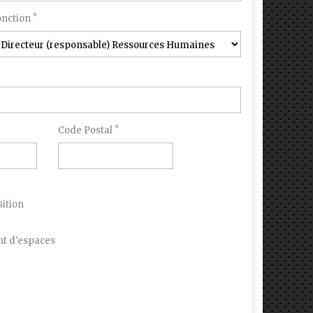
*
onction
*
Code Postal
ition
 d'espaces