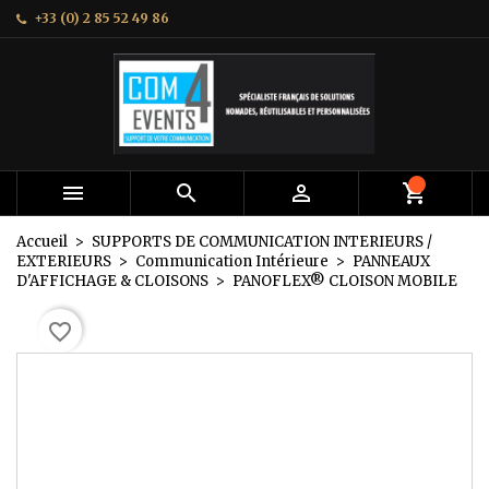
+33 (0) 2 85 52 49 86
×
×
×
Mes listes
Créer une liste d'envies
Connexion
add_circle_outline
Créer une nouvelle liste
Vous devez être connecté pour ajouter des produits
Nom de la liste d'envies
à votre liste d'envies.
Annuler
Connexion



Annuler
Créer une liste d'envies
Accueil
SUPPORTS DE COMMUNICATION INTERIEURS /
EXTERIEURS
Communication Intérieure
PANNEAUX
D'AFFICHAGE & CLOISONS
PANOFLEX® CLOISON MOBILE
favorite_border