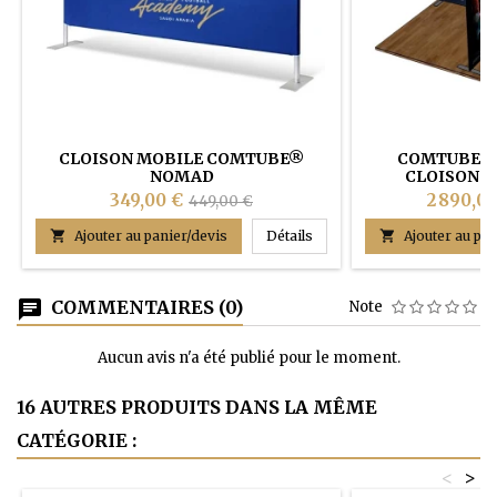
CLOISON MOBILE COMTUBE®
COMTUBE® 
NOMAD
CLOISONS
349,00 €
2 890,00
449,00 €
CLOISON MOBILE COMTU

Ajouter au panier/devis
Détails

Ajouter au pan
COMMENTAIRES (0)
Note
Aucun avis n'a été publié pour le moment.
16 AUTRES PRODUITS DANS LA MÊME
CATÉGORIE :
<
>