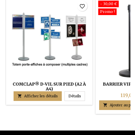
- 30,00 €
favorite_border
Promo !
COMCLAP® D-VIL SUR PIED (A2 À
BARRIER VIP®
A4)
119,00
COMCLAP® D-VIL sur pied (A

Afficher les détails
Détails

Ajouter au pan