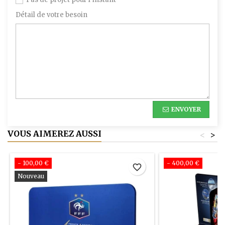
Détail de votre besoin
ENVOYER
VOUS AIMEREZ AUSSI
<
>
- 100,00 €
- 400,00 €
favorite_border
Nouveau