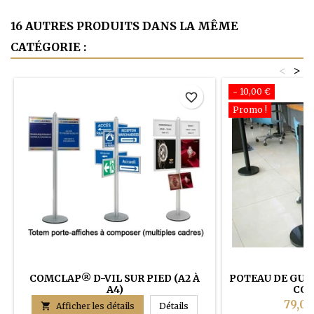
16 AUTRES PRODUITS DANS LA MÊME
CATÉGORIE :
<
>
- 10,00 €
favorite_border
Promo !
COMCLAP® D-VIL SUR PIED (A2 À
POTEAU DE GUI
A4)
COU
79,00
COMCLAP® D-VIL sur pied (A

Afficher les détails
Détails