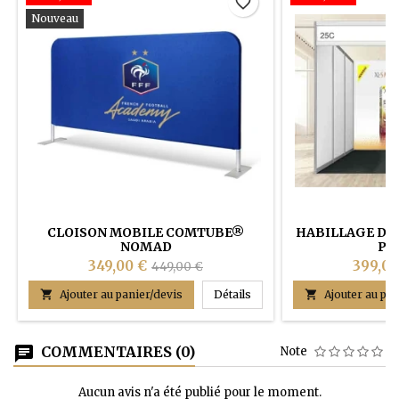
favorite_border
Nouveau
CLOISON MOBILE COMTUBE®
HABILLAGE DE 
NOMAD
PR
349,00 €
399,00
449,00 €
CLOISON MOBILE COMTU

Ajouter au panier/devis
Détails

Ajouter au pan
COMMENTAIRES (0)
Note
Aucun avis n'a été publié pour le moment.