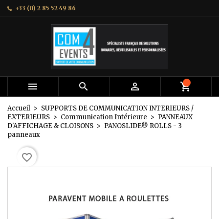
+33 (0) 2 85 52 49 86
×
×
×
Mes listes
Créer une liste d'envies
Connexion
add_circle_outline
Créer une nouvelle liste
Vous devez être connecté pour ajouter des produits
Nom de la liste d'envies
à votre liste d'envies.
Annuler
Connexion



Annuler
Créer une liste d'envies
Accueil
SUPPORTS DE COMMUNICATION INTERIEURS /
EXTERIEURS
Communication Intérieure
PANNEAUX
D'AFFICHAGE & CLOISONS
PANOSLIDE® ROLLS - 3
panneaux
favorite_border