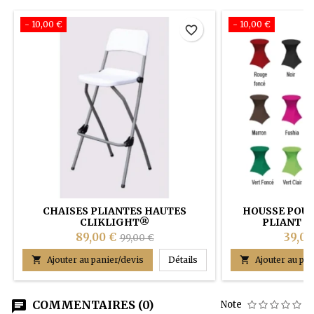
- 10,00 €
- 10,00 €
favorite_border
CHAISES PLIANTES HAUTES
HOUSSE POU
CLIKLIGHT®
PLIANT E
89,00 €
39,00
99,00 €
Chaises pliantes HAUTES

Ajouter au panier/devis
Détails

Ajouter au pan
COMMENTAIRES (0)
Note