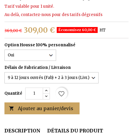
Tarif valable pour 1 unité.
Au delà, contactez-nous pour des tarifs dégressifs
309,00 €
Économisez 60,00 €
HT
369,00 €
Option Housse 100% personnalisé
Délais de Fabrication / Livraison
favorite_border
Quantité
Ajouter au panier/devis

DESCRIPTION
DÉTAILS DU PRODUIT