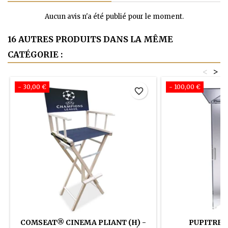
Aucun avis n'a été publié pour le moment.
16 AUTRES PRODUITS DANS LA MÊME
CATÉGORIE :
<
>
- 30,00 €
- 100,00 €
favorite_border
COMSEAT® CINEMA PLIANT (H) -
PUPITRE P