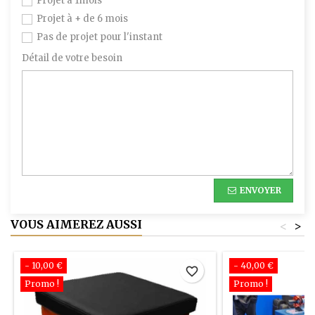
Projet à 1mois
Projet à + de 6 mois
Pas de projet pour l'instant
Détail de votre besoin
ENVOYER
VOUS AIMEREZ AUSSI
<
>
- 10,00 €
- 40,00 €
favorite_border
Promo !
Promo !