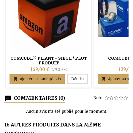
COMCUBE® PLIANT - SIÈGE / PLOT
COMCUBE®
PRODUIT
169,00 €
129,00
179,00 €
COMCUBE® PLIANT - Siège 

Ajouter au panier/devis
Détails

Ajouter au pan
COMMENTAIRES (0)
Note
Aucun avis n'a été publié pour le moment.
16 AUTRES PRODUITS DANS LA MÊME