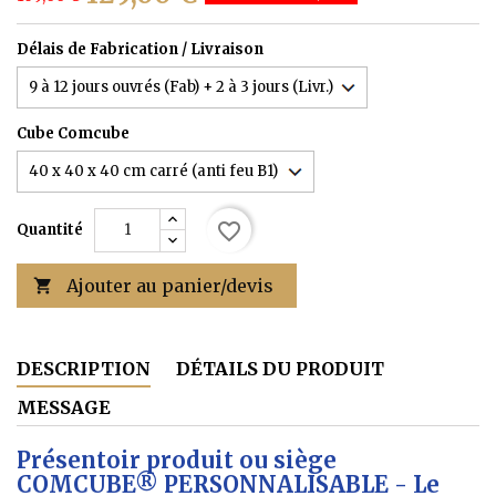
Délais de Fabrication / Livraison
Cube Comcube
favorite_border
Quantité
Ajouter au panier/devis

DESCRIPTION
DÉTAILS DU PRODUIT
MESSAGE
Présentoir produit ou siège
COMCUBE® PERSONNALISABLE - Le