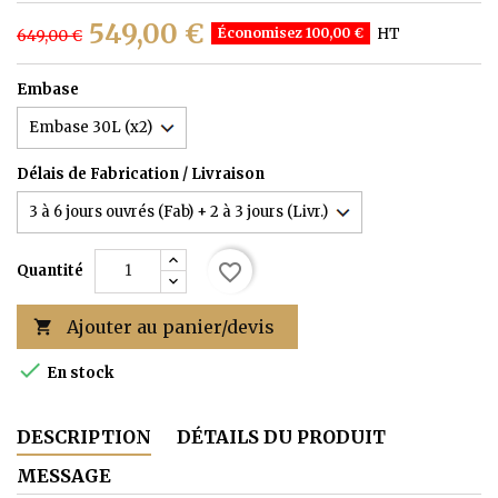
549,00 €
Économisez 100,00 €
HT
649,00 €
Embase
Délais de Fabrication / Livraison
favorite_border
Quantité
Ajouter au panier/devis


En stock
DESCRIPTION
DÉTAILS DU PRODUIT
MESSAGE