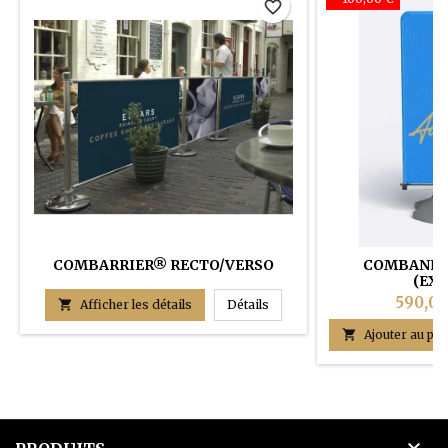
favorite_border
COMBARRIER® RECTO/VERSO
COMBANNER
(EXT
590,00
COMBARRIER® RECTO/VERS

Afficher les détails
Détails

Ajouter au pan
