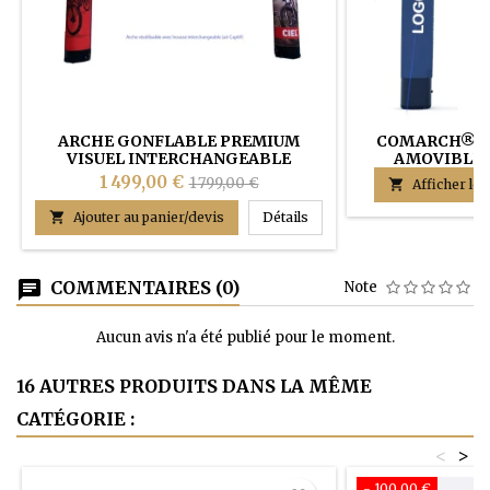
ARCHE GONFLABLE PREMIUM
COMARCH® D
VISUEL INTERCHANGEABLE
AMOVIBLES
COMARCH®
GON
1 499,00 €
1 799,00 €

Afficher les
ARCHE GONFLABLE PREM

Ajouter au panier/devis
Détails
COMMENTAIRES (0)
Note
Aucun avis n'a été publié pour le moment.
16 AUTRES PRODUITS DANS LA MÊME
CATÉGORIE :
<
>
- 100,00 €