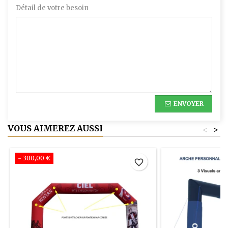
Détail de votre besoin
ENVOYER
VOUS AIMEREZ AUSSI
<
>
- 300,00 €
favorite_border