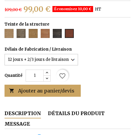
99,00 €
Économisez 10,00 €
HT
109,00 €
Teinte de la structure
Teinte
Teinte
Teinte
Teinte
Teinte
Teinte
2
3
4
5
6
1
(transparent)
(CHENE)
(TECK)
(EBENE)
(ACAJOU)
Délais de Fabrication / Livraison
favorite_border
Quantité
Ajouter au panier/devis

DESCRIPTION
DÉTAILS DU PRODUIT
MESSAGE