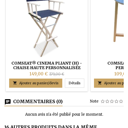
COMSEAT® CINEMA PLIANT (H) -
COMSEAT
CHAISE HAUTE PERSONNALISÉE
PERS
149,00 €
109,0
179,00 €
COMSEAT® CINEMA PLIANT (

Ajouter au panier/devis
Détails

Ajouter au pan
COMMENTAIRES (0)
Note
Aucun avis n'a été publié pour le moment.
16 AUTRES PRODUITS DANS LA MÊME