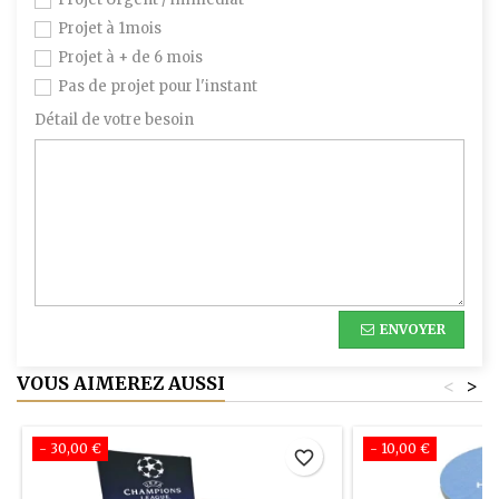
Projet à 1mois
Projet à + de 6 mois
Pas de projet pour l'instant
Détail de votre besoin
ENVOYER
VOUS AIMEREZ AUSSI
<
>
- 30,00 €
- 10,00 €
favorite_border