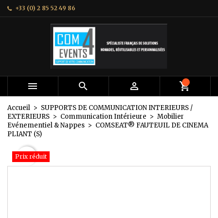
+33 (0) 2 85 52 49 86
×
×
×
Mes listes
Créer une liste d'envies
Connexion
add_circle_outline
Créer une nouvelle liste
Vous devez être connecté pour ajouter des produits
Nom de la liste d'envies
à votre liste d'envies.
Annuler
Connexion



Annuler
Créer une liste d'envies
Accueil
SUPPORTS DE COMMUNICATION INTERIEURS /
EXTERIEURS
Communication Intérieure
Mobilier
Evénementiel & Nappes
COMSEAT® FAUTEUIL DE CINEMA
PLIANT (S)
favorite_border
Prix réduit