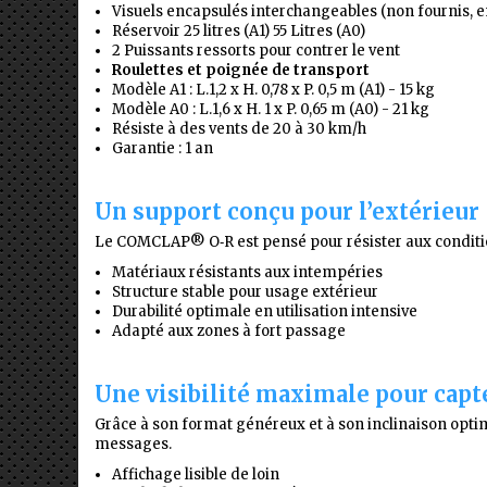
Visuels encapsulés interchangeables (non fournis, e
Réservoir 25 litres (A1) 55 Litres (A0)
2 Puissants ressorts pour contrer le vent
Roulettes et poignée de transport
Modèle A1 : L.1,2 x H. 0,78 x P. 0,5 m (A1) - 15 kg
Modèle A0 : L.1,6 x H. 1 x P. 0,65 m (A0) - 21 kg
Résiste à des vents de 20 à 30 km/h
Garantie : 1 an
Un support conçu pour l’extérieur
Le COMCLAP® O‑R est pensé pour résister aux condition
Matériaux résistants aux intempéries
Structure stable pour usage extérieur
Durabilité optimale en utilisation intensive
Adapté aux zones à fort passage
Une visibilité maximale pour capt
Grâce à son format généreux et à son inclinaison opti
messages.
Affichage lisible de loin