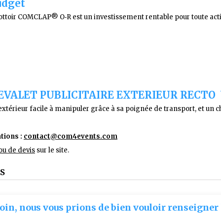
udget
 Trottoir COMCLAP® O‑R est un investissement rentable pour toute ac
EVALET PUBLICITAIRE EXTERIEUR RECTO
xtérieur facile à manipuler grâce à sa poignée de transport, et un c
tions :
contact@com4events.co
m
u de devis
sur le site.
S
oin, nous vous prions de bien vouloir renseigner 