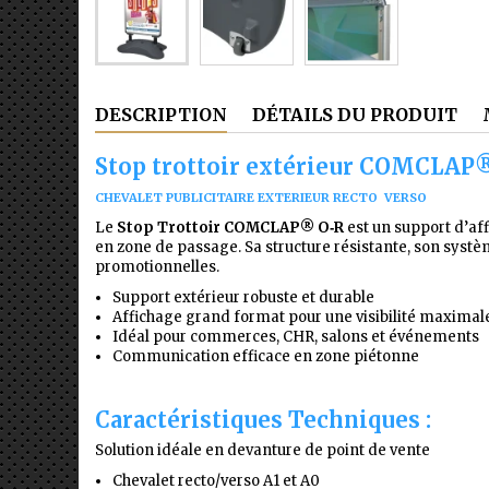
DESCRIPTION
DÉTAILS DU PRODUIT
Stop trottoir extérieur COMCLAP
CHEVALET PUBLICITAIRE EXTERIEUR RECTO VERSO
Le
Stop Trottoir COMCLAP® O‑R
est un support d’af
en zone de passage. Sa structure résistante, son systèm
promotionnelles.
Support extérieur robuste et durable
Affichage grand format pour une visibilité maximal
Idéal pour commerces, CHR, salons et événements
Communication efficace en zone piétonne
Caractéristiques Techniques :
Solution idéale en devanture de point de vente
Chevalet recto/verso A1 et A0