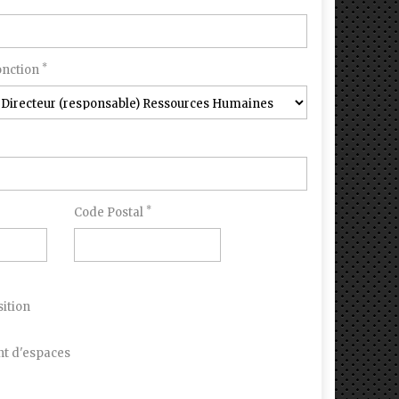
*
onction
*
Code Postal
ition
 d'espaces