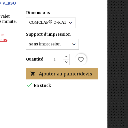
O VERSO
Dimensions
valet
e minute
.
Support d'impression
ure
clus
.
favorite_border
Quantité
Ajouter au panier/devis


En stock