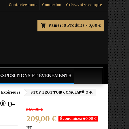
Contactez-nous
Connexion
Créez votre compte
×
×
×
Panier
0
Produits -
0,00 €
n
s
 EXPOSITIONS ET ÉVENEMENTS
s Extérieurs
STOP TROTTOIR COMCLAP® O-R
® O-
269,00 €
209,00 €
Économisez 60,00 €
HT