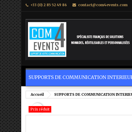
+33 (0) 2 85 52 49 86
contact@com4events.com
M
C
C
add_circle_outline
Vo
No
d'e
SUPPORTS DE COMMUNICATION INTERIEUR
Accueil
SUPPORTS DE COMMUNICATION INTERIEU
favorite_border
Prix réduit