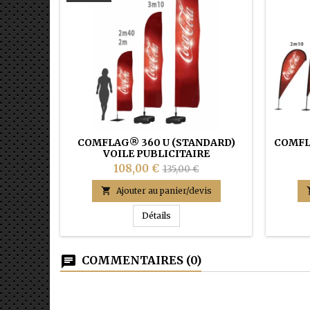
COMFLAG® 360 U (STANDARD)
COMFL
VOILE PUBLICITAIRE
108,00 €
135,00 €

Ajouter au panier/devis
COMFLAG® 360 U (STANDARD) Voil
Détails
COMMENTAIRES (0)