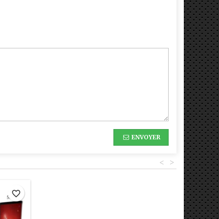
ENVOYER
<
>
favorite_border