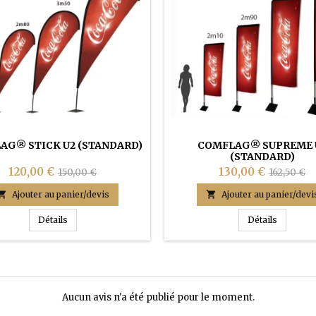
AG® STICK U2 (STANDARD)
COMFLAG® SUPREME 
(STANDARD)
120,00 €
130,00 €
150,00 €
162,50 €

Ajouter au panier/devis

Ajouter au panier/devi
e publicitaire
COMFLAG® STICK U2 (STANDARD)
COMFLAG
Détails
Détails
Aucun avis n'a été publié pour le moment.