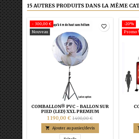
15 AUTRES PRODUITS DANS LA MÊME CAT
- 300,00 €
-20%
favorite_border
Nouveau
Promo !
COMBALLON® PVC - BALLON SUR
C
PIED (LED) XXL PREMIUM
1 190,00 €
1 490,00 €

Ajouter au panier/devis
COMBALLON® PVC - BALLON SU