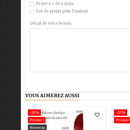
Projet à + de 6 mois
Pas de projet pour l'instant
Détail de votre besoin
VOUS AIMEREZ AUSSI
-20%
-20%
favorite_border
Promo !
Promo !
Nouveau