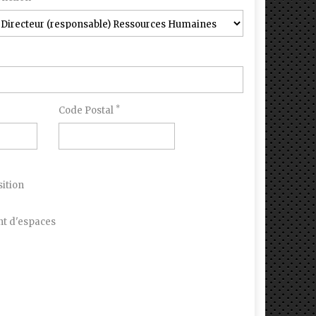
*
Code Postal
ition
 d'espaces