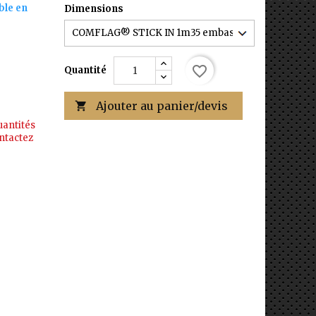
ble en
Dimensions
favorite_border
Quantité
Ajouter au panier/devis

uantités
ntactez