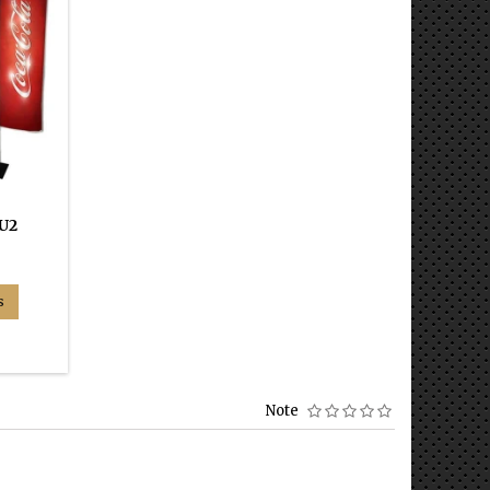
U2
s
® SUPREME U2 (STANDARD)
Note