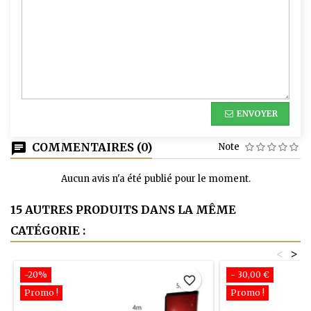
ENVOYER
COMMENTAIRES (0)
Note
Aucun avis n'a été publié pour le moment.
15 AUTRES PRODUITS DANS LA MÊME
CATÉGORIE :
<
>
-20%
- 30,00 €
favorite_border
Promo !
Promo !