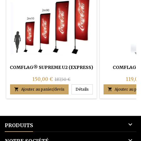
COMFLAG® SUPREME U2 (EXPRESS)
COMFLAG® I
150,00 €
119,00
187,50 €
COMFLAG® SUPREME U2 (

Ajouter au panier/devis
Détails

Ajouter au pan

PRODUITS

NOTRE SOCIÉTÉ