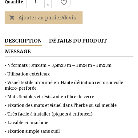
favorite_border
Quantité
Ajouter au panier/devis

DESCRIPTION
DÉTAILS DU PRODUIT
MESSAGE
• 4 formats : 3mx3m – 3,5mx3 m – 3mx4m - 3mx5m
• Utilisation
extérieure
•
Visuel textile imprimé en Haute définition
recto
sur voile
micro-perforée
•
Mats flexibles et résistant en fibre de verre
•
Fixation des mats et visuel dans l’herbe ou sol meuble
•
Très facile à installer (piquets à enfoncer)
•
Lavable en machine
•
Fixation simple sans outil