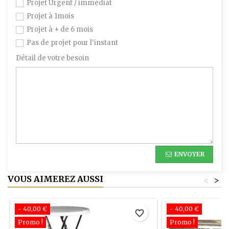
Projet Urgent / immédiat
Projet à 1mois
Projet à + de 6 mois
Pas de projet pour l'instant
Détail de votre besoin
ENVOYER
VOUS AIMEREZ AUSSI
<
>
- 40,00 €
- 40,00 €
favorite_border
Promo !
Promo !