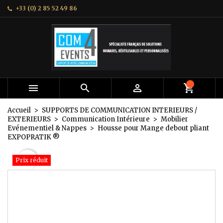
+33 (0) 2 85 52 49 86
×
×
×
Mes listes
Créer une liste d'envies
Connexion
add_circle_outline
Créer une nouvelle liste
Vous devez être connecté pour ajouter des produits
Nom de la liste d'envies
à votre liste d'envies.
Annuler
Connexion



Annuler
Créer une liste d'envies
Accueil
SUPPORTS DE COMMUNICATION INTERIEURS /
EXTERIEURS
Communication Intérieure
Mobilier
Evénementiel & Nappes
Housse pour Mange debout pliant
EXPOPRATIK ®
favorite_border
Prix réduit