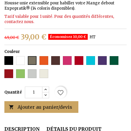
Housse unie extensible pour habiller votre Mange debout
Expopratik
®
(14 coloris disponibles).
Tarif valable pour 1 unité. Pour des quantités différentes,
contactez nous.
39,00 €
Économisez 10,00 €
HT
49,00 €
Couleur
noir
Blanc
Orange
Marron
Fushia
Bordeaux
bleu
Violet
Vert
Gris
ciel
foncé
rouge
Vert
Gris
Ecru
foncé
Clair
clair
favorite_border
Quantité
Ajouter au panier/devis

DESCRIPTION
DÉTAILS DU PRODUIT