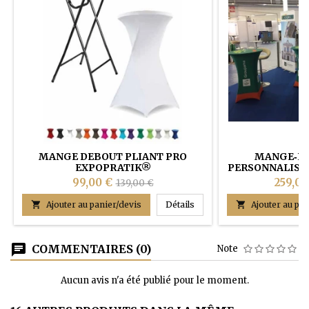
MANGE DEBOUT PLIANT PRO
MANGE‑DE
EXPOPRATIK®
PERSONNALISÉ
– 
99,00 €
259,00
139,00 €
Mange debout pliant PRO

Ajouter au panier/devis
Détails

Ajouter au pan
COMMENTAIRES (0)
Note
Aucun avis n'a été publié pour le moment.